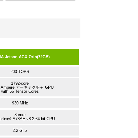
IA Jetson AGX Orin(32GB)
200 TOPS
1792-core
A Ampere アーキテクチャ GPU
with 56 Tensor Cores
930 MHz
8-core
rtex®-A78AE v8.2 64-bit CPU
2.2 GHz