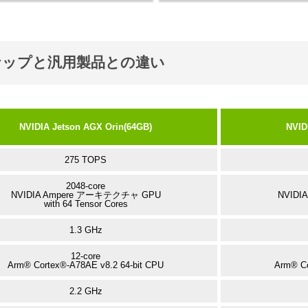
ナップと汎用製品との違い
NVIDIA Jetson AGX Orin(64GB)
NVID
275 TOPS
2048-core
NVIDIA Ampere アーキテクチャ GPU
NVIDI
with 64 Tensor Cores
1.3 GHz
12-core
Arm® Cortex®-A78AE v8.2 64-bit CPU
Arm® Co
2.2 GHz