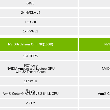
64GB
2x NVDLA v2
1.6 GHz
1x PVA v2
NVIDIA Jetson Orin NX(16GB)
NVI
157 TOPS
1024-core
NVIDIA Ampere architecture GPU
NVIDI
with 32 Tensor Cores
1173MHz
8-core
Arm® Cortex®-A78AE v8.2 64-bit CPU
Arm® Co
2 GHz