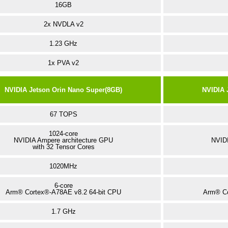
16GB
2x NVDLA v2
1.23 GHz
1x PVA v2
NVIDIA Jetson Orin Nano Super(8GB)
NVIDIA 
67 TOPS
1024-core
NVIDIA Ampere architecture GPU
NVIDI
with 32 Tensor Cores
1020MHz
6-core
Arm® Cortex®-A78AE v8.2 64-bit CPU
Arm® Co
1.7 GHz