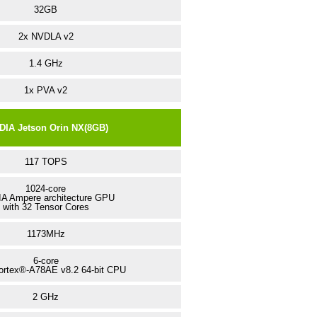
32GB
2x NVDLA v2
1.4 GHz
1x PVA v2
DIA Jetson Orin NX(8GB)
117 TOPS
1024-core
A Ampere architecture GPU
with 32 Tensor Cores
1173MHz
6-core
rtex®-A78AE v8.2 64-bit CPU
2 GHz