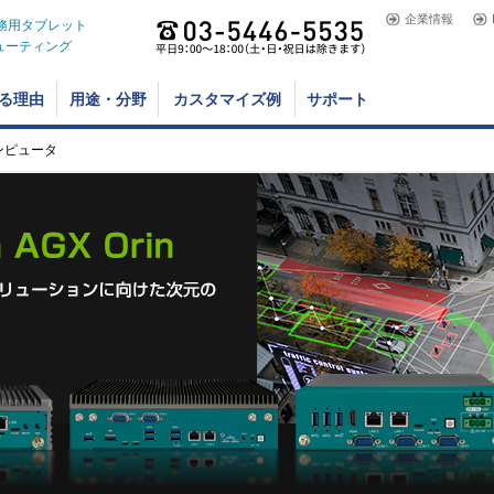
企業情報
業務用タブレット
ューティング
る理由
用途・分野
カスタマイズ例
サポート
用コンピュータ