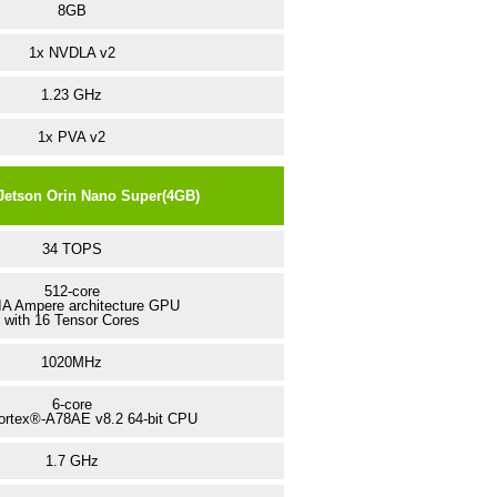
8GB
1x NVDLA v2
1.23 GHz
1x PVA v2
Jetson Orin Nano Super(4GB)
34 TOPS
512-core
A Ampere architecture GPU
with 16 Tensor Cores
1020MHz
6-core
rtex®-A78AE v8.2 64-bit CPU
1.7 GHz