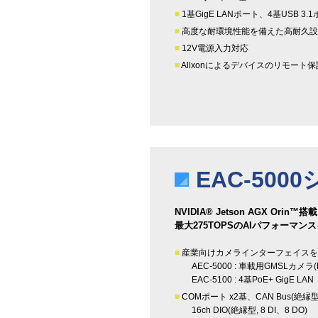
■
1基GigE LANポート、4基USB 3
■
高度な耐環境性能を備えた高耐久
■
12V電源入力対応
■
Allxonによるデバイスのリモート
EAC-500
NVIDIA® Jetson AGX Orin™搭載
最大275TOPSのAIパフォーマン
■
産業向けカメラインターフェイス
AEC-5000 : 車載用GMSLカメ
EAC-5100 : 4基PoE+ GigE LAN
■
COMポート x2基、CAN Bus(絶縁型
16ch DIO(絶縁型, 8 DI、8 DO)