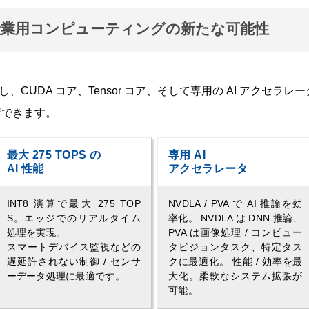
Orin：産業用コンピューティングの新たな可能性
とし、CUDA コア、Tensor コア、そして専用の AI アクセ
行できます。
最大 275 TOPS の
専用 AI
AI 性能
アクセラレータ
INT8 演算で最大 275 TOP
NVDLA / PVA で AI 推論を効
S。エッジでのリアルタイム
率化。 NVDLA は DNN 推論、
処理を実現。
PVA は画像処理 / コンピュー
スマートデバイス監視などの
タビジョンタスク、特定タス
遅延許されない制御 / センサ
クに最適化。 性能 / 効率を最
ーデータ処理に最適です。
大化。柔軟なシステム拡張が
可能。