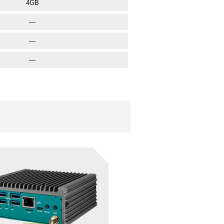
4GB
—
—
—