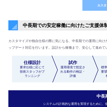
カスタ
中長期での安定稼働に向けたご支援体
カスタマイズや独自仕様の際に気になる、中長期での運用に向け
ップデート対応を行います。設計から稼働まで、安心して進めて
仕様設計
試作
要求仕様に応じて
運用環境で想定さ
標
技術スタッフがプ
れる動作の検証・
要
ランニング
評価
中長
システムの計画的な運用を実現するために、