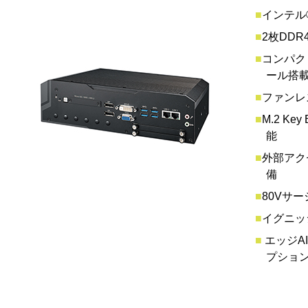
■
インテル®
■
2枚DDR
■
コンパクト
ール搭
■
ファンレス
■
M.2 Ke
能
■
外部アクセ
備
■
80Vサ
■
イグニッ
■
エッジAI
プション