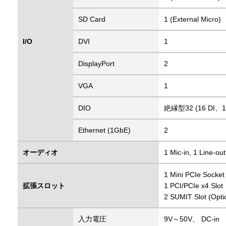
SD Card
1 (External Micro)
I/O
DVI
1
DisplayPort
2
VGA
1
DIO
絶縁型32 (16 DI、1
Ethernet (1GbE)
2
オーディオ
1 Mic-in, 1 Line-out
1 Mini PCIe Socke
拡張スロット
1 PCI/PCIe x4 Slot
2 SUMIT Slot (Opti
入力電圧
9V～50V、 DC-in