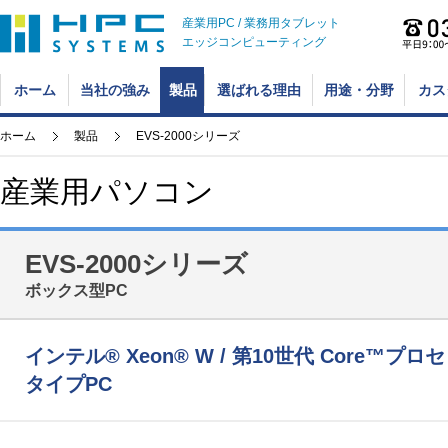
産業用PC / 業務用タブレット
エッジコンピューティング
ホーム
当社の強み
製品
選ばれる理由
用途・分野
カス
ホーム
製品
EVS-2000シリーズ
産業用パソコン
EVS-2000シリーズ
ボックス型PC
インテル® Xeon® W / 第10世代 Core™
タイプPC