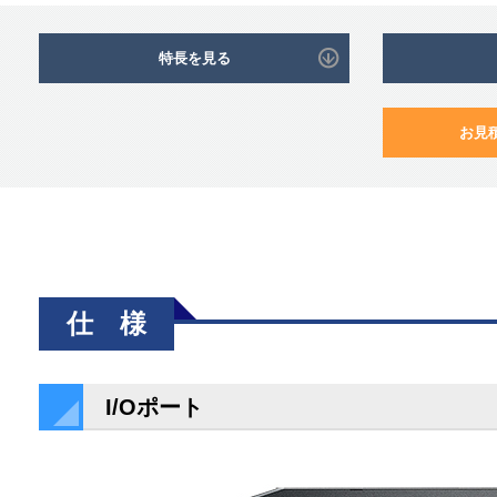
特長を見る
お見
仕 様
I/Oポート