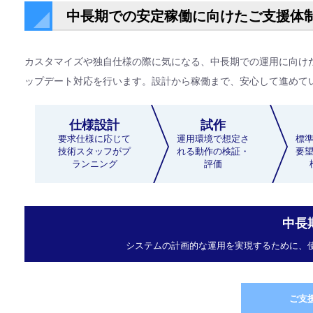
中長期での安定稼働に向けたご支援体
カスタマイズや独自仕様の際に気になる、中長期での運用に向け
ップデート対応を行います。設計から稼働まで、安心して進めて
仕様設計
試作
要求仕様に応じて
運用環境で想定さ
標
技術スタッフがプ
れる動作の検証・
要
ランニング
評価
中長
システムの計画的な運用を実現するために、
ご支