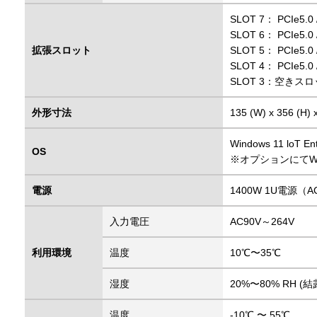
SLOT 7： PCIe5.0
SLOT 6： PCIe5.0
拡張スロット
SLOT 5： PCIe5.0
SLOT 4： PCIe5.0
SLOT 3：空きス
外形寸法
135 (W) x 356 (H) 
Windows 11 loT E
OS
※オプションにてWind
電源
1400W 1U電源（
入力電圧
AC90V～264V
利用環境
温度
10℃〜35℃
湿度
20%〜80% RH (
温度
-10℃ 〜 55℃