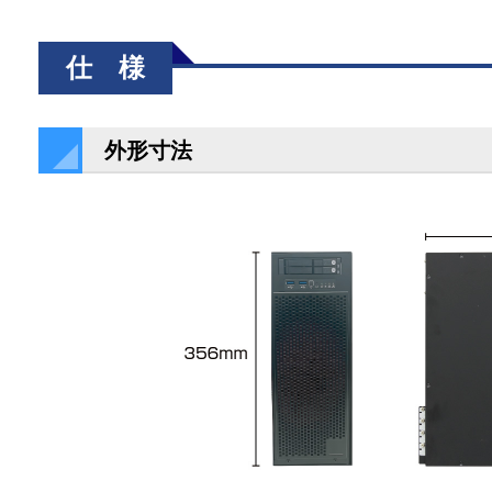
仕 様
外形寸法