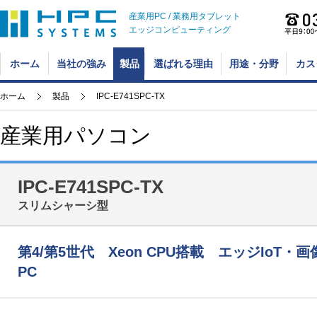
産業用PC / 業務用タブレット
エッジコンピューティング
ホーム
当社の強み
製品
選ばれる理由
用途・分野
カス
ホーム
製品
IPC-E741SPC-TX
産業用パソコン
IPC-E741SPC-TX
スリムシャーシ型
第4/第5世代 Xeon CPU搭載 エッジIo
PC