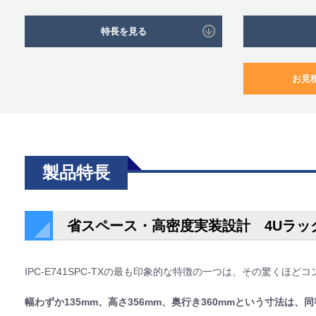
特長を見る
お見
製品特長
省スペース・高密度実装設計 4Uラッ
IPC-E741SPC-TXの最も印象的な特徴の一つは、その驚くほ
幅わずか135mm、高さ356mm、奥行き360mmという寸法は