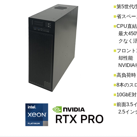
■
第5世代
■
省スペー
■
CPU直結P
最大45
クなく
■
フロント1
却性能
NVID
■
高負荷時
■
8本のスロ
■
10Gb
■
前面3.
2.5イ