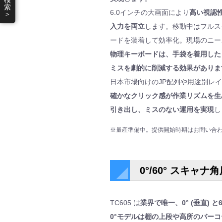
検
索
6.0インチの大画面により
高い視認
＞
入力を両立
します。移動中はフルス
ードを装着して効率化。現場のニー
物理キーボードは、手袋を着用した
ミスを劇的に削減する効果がありま
日本市場向けのJP配列や用途別レ
確かなクリック感が作業リズムを生
引き出し、ミスのない運用を実現
し
※量産準備中。提供開始時期はお問い合
0°/60° スキャナ
TC605 は
業界で唯一、0° (垂直) 
0°モデルは棚の上段や高所のバー