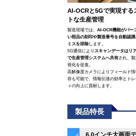
AI-OCRと5Gで実現す
トな生産管理
製造現場では、
AI-OCR機能がバ
い部品の刻印や製造番号を自動認識
ミスを排除
します。
5G通信により
スキャンデータはリ
で生産管理システムへ共有
され、製
視化を促進。
高解像度カメラによりフィールド情
存も可能で、情報伝達の効率とトレ
ィの向上に貢献します。
製品特長
6.0インチ大画面