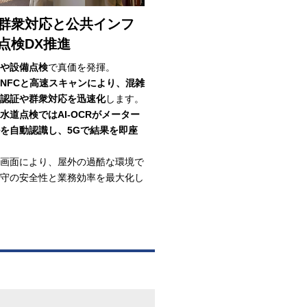
群衆対応と公共インフ
点検DX推進
や設備点検
で真価を発揮。
NFCと高速スキャンにより、混雑
認証や群衆対応を迅速化
します。
水道点検ではAI-OCRがメーター
を自動認識し、5Gで結果を即座
画面により、屋外の過酷な環境で
守の安全性と業務効率を最大化し