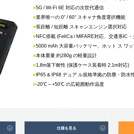
■
5G / Wi-Fi 6E 対応の次世代通信
■
業界唯一の 0° / 60° スキャナ角度選択機能
■
長距離 / 短距離 スキャンエンジン選択対応
■
NFC搭載 (FeliCa / MIFARE対応、交通系
■
5000 mAh 大容量バッテリー、ホット ス ワ
■
本体重量 約280g の軽量設計
■
1.8m落下耐性 (保護ケース装着時 2.1m対応)
■
IP65 & IP68 デュア ル規格準拠の防塵・防水
■
-20℃～+50℃ の広範囲動作温度
仕様を見る