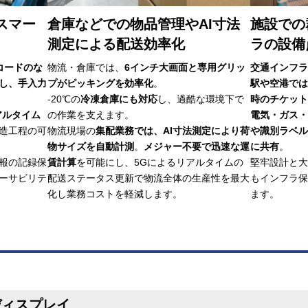
るスマー
倉庫などでの物品管理やAI寸法
施設での
測定による配送効率化
ラの設備
ーコードのな
物流・倉庫では、
6インチ大画面と専用グリッ
交通インフラ
し、手入力
プがピッキングを効率化
。
駅や空港では
-20℃の
冷凍倉庫にも対応
し、過酷な環境下で
時のチケット
アルタイム
の作業を支えます。
電気・ガス・
造工程の可
物流現場の
集配業務では、AI寸法測定により荷
や識別ラベル
物サイズを自動計測
。
メジャー不要で迅速な運
に共有
。
報の記録保
賃計算
を可能にし、5Gによるリアルタイムの
堅牢設計と大
ーサビリテ
配送ステータス更新で物流全体の生産性を最大
もインフラ保
化し業務コストを軽減します。
ます。
ディスプレイ