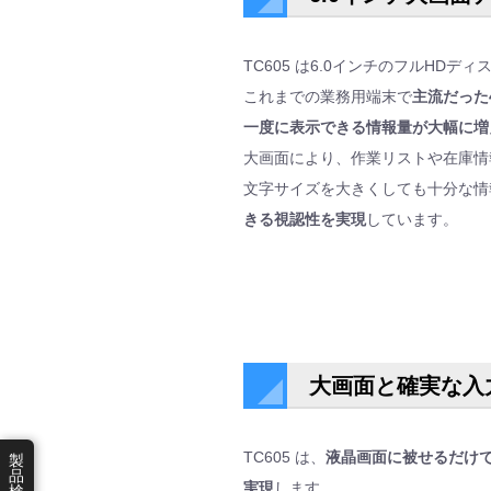
TC605 は6.0インチのフルHD
これまでの業務用端末で
主流だった
一度に表示できる情報量が大幅に増
大画面により、作業リストや在庫情
文字サイズを大きくしても十分な情
きる視認性を実現
しています。
大画面と確実な入
TC605 は、
液晶画面に被せるだけ
製
品
実現
します。